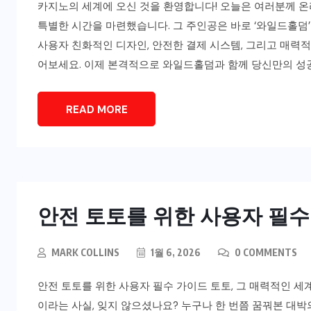
카지노의 세계에 오신 것을 환영합니다! 오늘은 여러분께 
특별한 시간을 마련했습니다. 그 주인공은 바로 ‘와일드홀덤
사용자 친화적인 디자인, 안전한 결제 시스템, 그리고 매력
어보세요. 이제 본격적으로 와일드홀덤과 함께 당신만의 성공
READ MORE
안전 토토를 위한 사용자 필수
MARK COLLINS
1월 6, 2026
0 COMMENTS
안전 토토를 위한 사용자 필수 가이드 토토, 그 매력적인 세
이라는 사실, 잊지 않으셨나요? 누구나 한 번쯤 꿈꿔본 대박