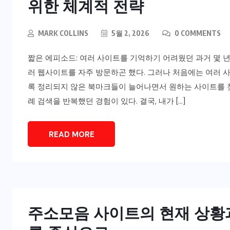
위한 체계적 전략
MARK COLLINS
5월 2, 2026
0 COMMENTS
짧은 에피소드: 여러 사이트를 기억하기 어려웠던 과거 몇 년
러 웹사이트를 자주 방문하곤 했다. 그러나 처음에는 여러 
OUTDOORS
록 정리되지 않은 북마크들이 늘어나면서 원하는 사이트를 찾기
효
주소모음 사이트 사용 경험과 교
례 검색을 반복했던 경험이 있다. 결국, 내가 […]
이
훈: 효율적인 인터넷 활용을 위한
체계적 전략
READ MORE
5월 2, 2026
주소모음 사이트의 현재 상황과