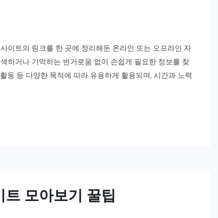
사이트의 링크를 한 곳에 정리해둔 온라인 또는 오프라인 자
검색하거나 기억하는 번거로움 없이 손쉽게 필요한 정보를 찾
미 활동 등 다양한 목적에 따라 유용하게 활용되며, 시간과 노력
이트 모아보기 꿀팁