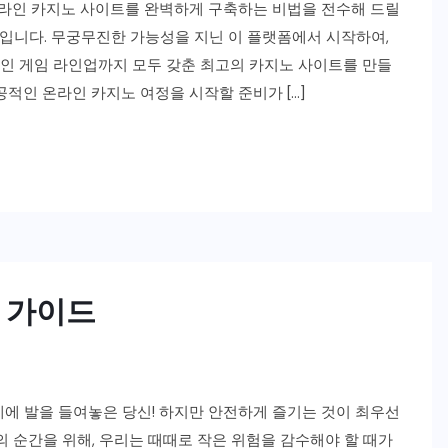
온라인 카지노 사이트를 완벽하게 구축하는 비법을 전수해 드릴
’입니다. 무궁무진한 가능성을 지닌 이 플랫폼에서 시작하여,
적인 게임 라인업까지 모두 갖춘 최고의 카지노 사이트를 만들
적인 온라인 카지노 여정을 시작할 준비가 […]
 가이드
계에 발을 들여놓은 당신! 하지만 안전하게 즐기는 것이 최우선
의 순간을 위해, 우리는 때때로 작은 위험을 감수해야 할 때가