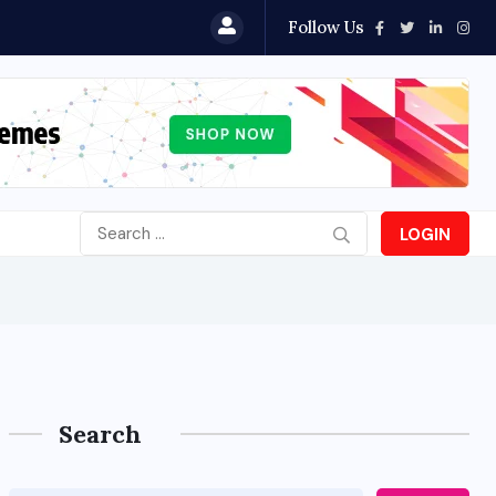
Follow Us
LOGIN
Search